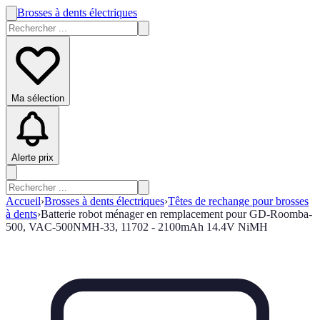
Brosses à dents électriques
Ma sélection
Alerte prix
Accueil
›
Brosses à dents électriques
›
Têtes de rechange pour brosses
à dents
›
Batterie robot ménager en remplacement pour GD-Roomba-
500, VAC-500NMH-33, 11702 - 2100mAh 14.4V NiMH