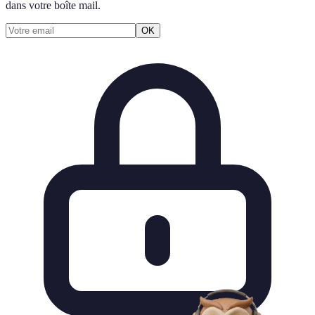
dans votre boîte mail.
OK
Tordjeman tu es
???????
x
1